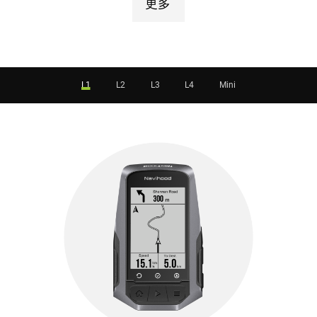
更多
L1
L2
L3
L4
Mini